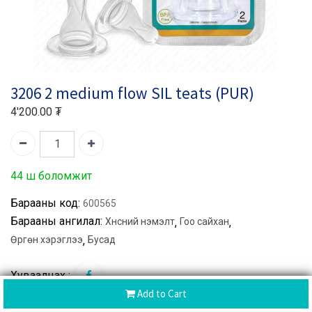
3206 2 medium flow SIL teats (PUR)
4'200.00
₮
44 ш боломжит
Барааны код:
600565
Барааны ангилал:
Хүнсний нэмэлт
,
Гоо сайхан
,
Өргөн хэрэглээ
,
Бусад
Хуваалцах :
Add to Cart