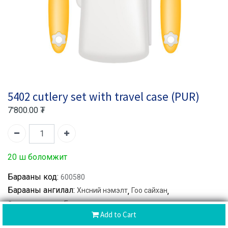
5402 cutlery set with travel case (PUR)
7'800.00
₮
20 ш боломжит
Барааны код:
600580
Барааны ангилал:
Хүнсний нэмэлт
,
Гоо сайхан
,
Өргөн хэрэглээ
,
Бусад
Add to Cart