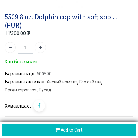
5509 8 oz. Dolphin cop with soft spout
(PUR)
11'300.00
₮
3 ш боломжит
Барааны код:
600590
Барааны ангилал:
Хүнсний нэмэлт
,
Гоо сайхан
,
Өргөн хэрэглээ
,
Бусад
Хуваалцах :
Brand:
PUR
Add to Cart
CoD