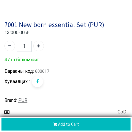
7001 New born essential Set (PUR)
13'000.00
₮
47 ш боломжит
Барааны код:
600617
Хуваалцах :
Brand:
PUR
CoD
Хүргэлтийн дараа төлбөр
Add to Cart