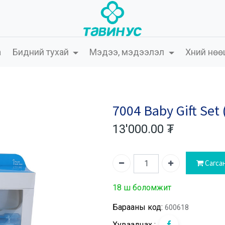
а
Бидний тухай
Мэдээ, мэдээлэл
Хүний нөө
7004 Baby Gift Set
13'000.00
₮
Сагса
18 ш боломжит
Барааны код:
600618
Хуваалцах :