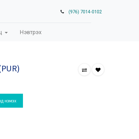
(976) 7014-0102
ц
Нэвтрэх
 (PUR)
нд нэмэх