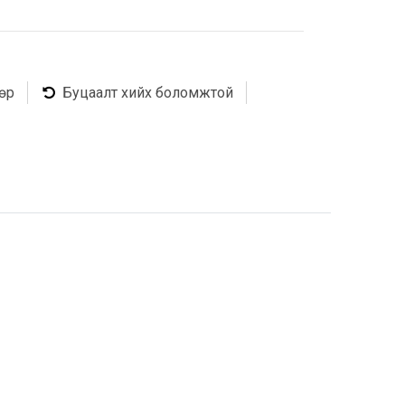
өр
Буцаалт хийх боломжтой