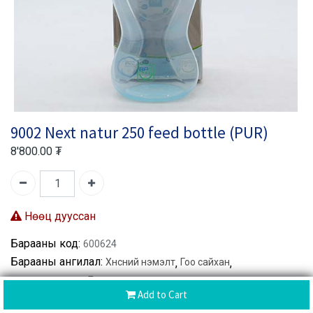
9002 Next natur 250 feed bottle (PUR)
8'800.00
₮
Нөөц дууссан
Барааны код:
600624
Барааны ангилал:
Хүнсний нэмэлт
,
Гоо сайхан
,
Өргөн хэрэглээ
,
Бусад
Add to Cart