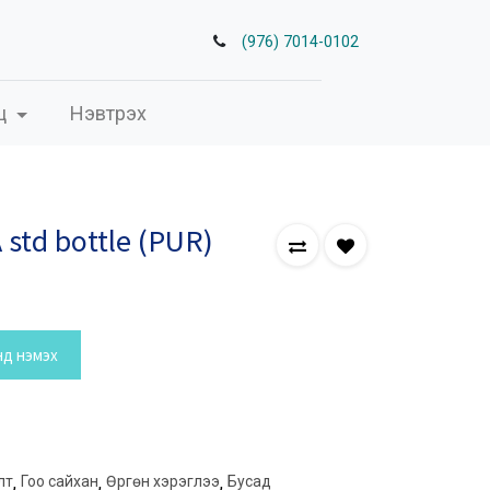
(976) 7014-0102
ц
Нэвтрэх
 std bottle (PUR)
нд нэмэх
лт
,
Гоо сайхан
,
Өргөн хэрэглээ
,
Бусад