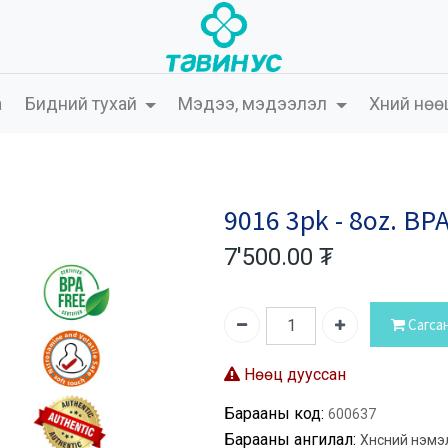
а
Бидний тухай
Мэдээ, мэдээлэл
Хүний нөө
9016 3pk - 8oz. BPA
7'500.00
₮
Сагса
Нөөц дууссан
Барааны код:
600637
Барааны ангилал:
Хүнсний нэмэ