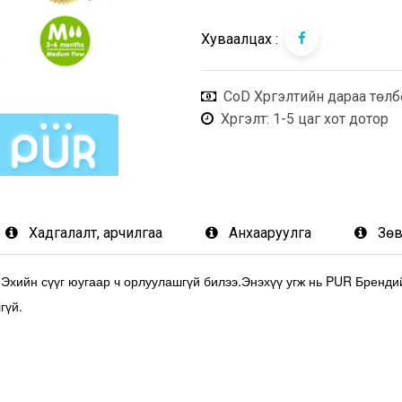
Хуваалцах :
CoD Хүргэлтийн дараа төлб
Хүргэлт
: 1-5 цаг хот дотор
Хадгалалт, арчилгаа
Анхааруулга
Зөв
 Эхийн сүүг юугаар ч орлуулашгүй билээ.Энэхүү угж нь PUR Бренди
гүй.