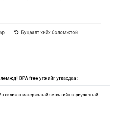
өр
Буцаалт хийх боломжтой
лөмжүүд! BPA free угжийг угаахдаа :
йн силикон материалтай эмнэлгийн зориулалттай 