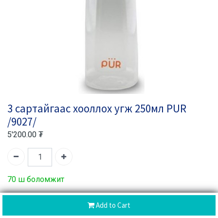
3 сартайгаас хооллох угж 250мл PUR
/9027/
5'200.00
₮
70 ш боломжит
Барааны код:
600644
Add to Cart
Хуваалцах :