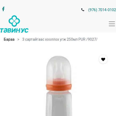
(976) 7014-0102
Бараа
3 сартайгаас хооллох угж 250мл PUR /9027/