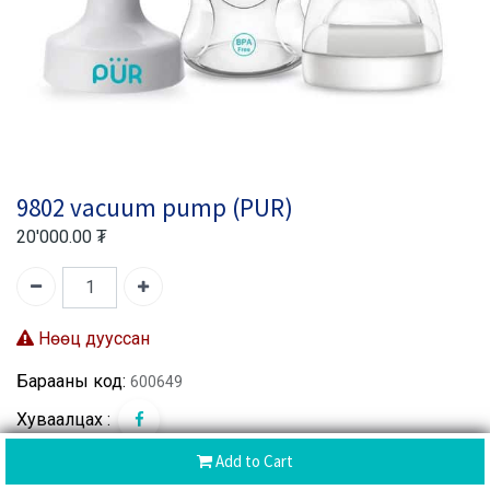
9802 vacuum pump (PUR)
20'000.00
₮
Нөөц дууссан
Барааны код:
600649
Хуваалцах :
Add to Cart
CoD