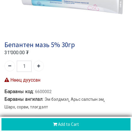
Бепантен мазь 5% 30гр
31'000.00
₮
Нөөц дууссан
Барааны код:
6600002
Барааны ангилал:
Эм бэлдмэл
,
Арьс салстын эм
,
Шарх, сорви, түлэгдэлт
Хуваалцах :
Add to Cart